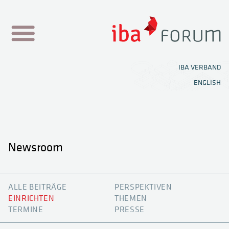
NEWSROOM
IBA VERBAND
ENGLISH
SHOWROOMS
THEMEN HUB
MEDIATHEK
Newsroom
FESTIVAL
NEWEN
ALLE BEITRÄGE
PERSPEKTIVEN
OFFICE PLANER
EINRICHTEN
THEMEN
TERMINE
PRESSE
KNOWLEDGE