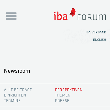
NEWSROOM
IBA VERBAND
ENGLISH
SHOWROOMS
THEMEN HUB
MEDIATHEK
Newsroom
FESTIVAL
NEWEN
ALLE BEITRÄGE
PERSPEKTIVEN
OFFICE PLANER
EINRICHTEN
THEMEN
TERMINE
PRESSE
KNOWLEDGE