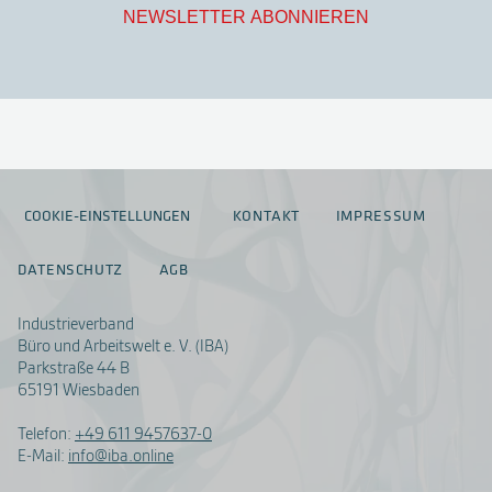
NEWSLETTER ABONNIEREN
COOKIE-EINSTELLUNGEN
KONTAKT
IMPRESSUM
DATENSCHUTZ
AGB
Industrieverband
Büro und Arbeitswelt e. V. (IBA)
Parkstraße 44 B
65191 Wiesbaden
Telefon:
+49 611 9457637-0
E-Mail:
info@iba.online